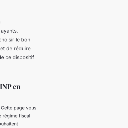
s
rayants.
hoisir le bon
et de réduire
de ce dispositif
LMNP en
 ? Cette page vous
e régime fiscal
ouhaitent