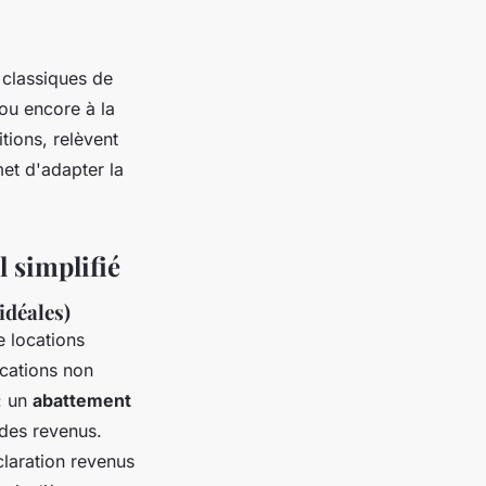
 classiques de
 ou encore à la
tions, relèvent
met d'adapter la
 simplifié
idéales)
e locations
cations non
: un
abattement
 des revenus.
claration revenus