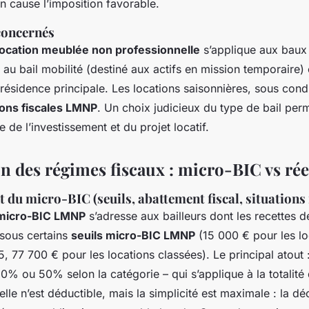
en cause l’imposition favorable.
concernés
 location meublée non professionnelle
s’applique aux baux
 au bail mobilité (destiné aux actifs en mission temporaire)
résidence principale. Les locations saisonnières, sous condi
ions fiscales LMNP
. Un choix judicieux du type de bail per
re de l’investissement et du projet locatif.
 des régimes fiscaux : micro-BIC vs réel
du micro-BIC (seuils, abattement fiscal, situations 
 micro-BIC LMNP
s’adresse aux bailleurs dont les recettes d
 sous certains
seuils micro-BIC LMNP
(15 000 € pour les lo
, 77 700 € pour les locations classées). Le principal atout 
 30% ou 50% selon la catégorie – qui s’applique à la totalité
le n’est déductible, mais la simplicité est maximale : la dé