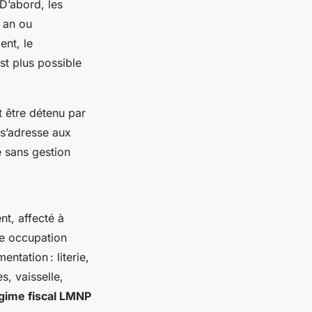
 D’abord, les
r an ou
ent, le
st plus possible
t être détenu par
 s’adresse aux
e sans gestion
nt, affecté à
ne occupation
ntation : literie,
s, vaisselle,
gime fiscal LMNP