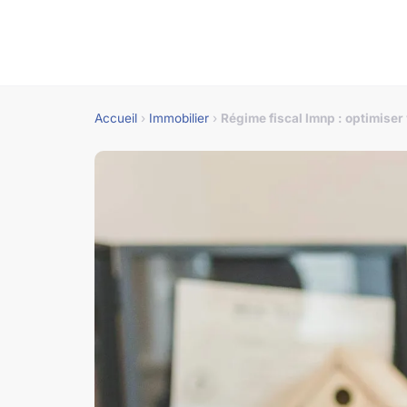
Accueil
›
Immobilier
›
Régime fiscal lmnp : optimiser