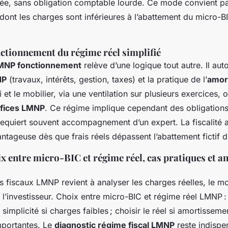
tée, sans obligation comptable lourde. Ce mode convient pa
 dont les charges sont inférieures à l’abattement du micro-B
nctionnement du régime réel simplifié
LMNP fonctionnement
relève d’une logique tout autre. Il aut
NP
(travaux, intérêts, gestion, taxes) et la pratique de l’
amor
 et le mobilier, via une ventilation sur plusieurs exercices, 
éfices LMNP
. Ce régime implique cependant des obligation
requiert souvent accompagnement d’un expert. La fiscalité
tageuse dès que frais réels dépassent l’abattement fictif 
ix entre micro-BIC et régime réel, cas pratiques et a
fiscaux LMNP revient à analyser les charges réelles, le mo
e l’investisseur. Choix entre micro-BIC et régime réel LMNP :
simplicité si charges faibles ; choisir le réel si amortisseme
mportantes. Le
diagnostic régime fiscal LMNP
reste indispe