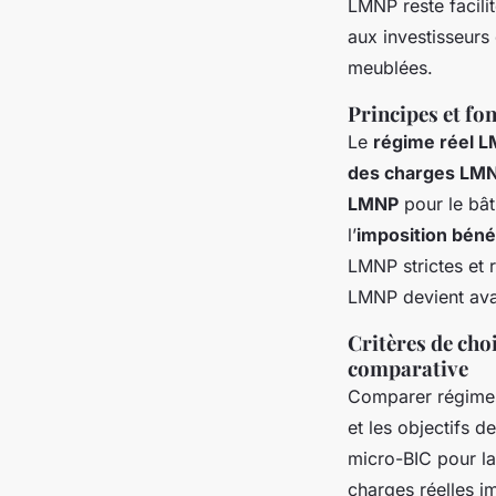
LMNP reste facili
aux investisseurs
meublées.
Principes et fo
Le
régime réel 
des charges LM
LMNP
pour le bâti
l’
imposition bén
LMNP strictes et 
LMNP devient avan
Critères de cho
comparative
Comparer régimes 
et les objectifs d
micro-BIC pour la 
charges réelles i