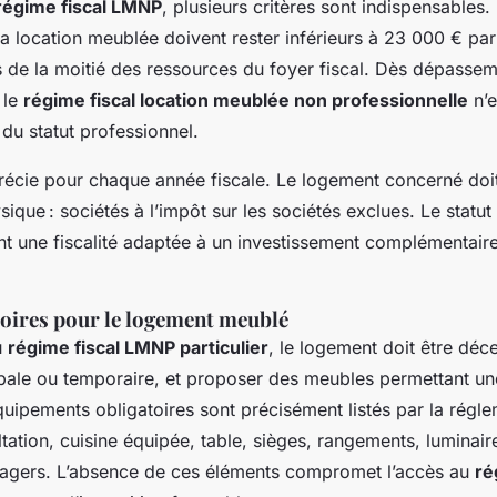
régime fiscal LMNP
, plusieurs critères sont indispensables.
la location meublée doivent rester inférieurs à 23 000 € pa
 de la moitié des ressources du foyer fiscal. Dès dépassem
 le
régime fiscal location meublée non professionnelle
n’e
e du statut professionnel.
précie pour chaque année fiscale. Le logement concerné doi
que : sociétés à l’impôt sur les sociétés exclues. Le statut
ant une fiscalité adaptée à un investissement complémentair
oires pour le logement meublé
u
régime fiscal LMNP particulier
, le logement doit être déce
cipale ou temporaire, et proposer des meubles permettant u
ipements obligatoires sont précisément listés par la régleme
ltation, cuisine équipée, table, sièges, rangements, luminaire
gers. L’absence de ces éléments compromet l’accès au
ré