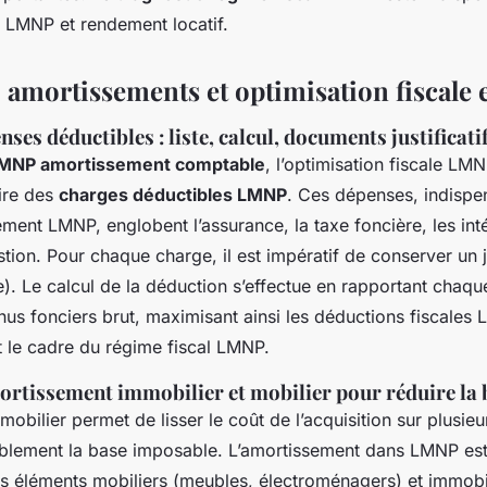
té LMNP et rendement locatif.
 amortissements et optimisation fiscal
ses déductibles : liste, calcul, documents justificati
MNP amortissement comptable
, l’optimisation fiscale 
aire des
charges déductibles LMNP
. Ces dépenses, indispe
sement LMNP, englobent l’assurance, la taxe foncière, les int
stion. Pour chaque charge, il est impératif de conserver un ju
ce). Le calcul de la déduction s’effectue en rapportant chaq
us fonciers brut, maximisant ainsi les déductions fiscales
t le cadre du régime fiscal LMNP.
ortissement immobilier et mobilier pour réduire la
mobilier permet de lisser le coût de l’acquisition sur plusieu
iblement la base imposable. L’amortissement dans LMNP est
s éléments mobiliers (meubles, électroménagers) et immobili