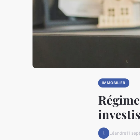
IMMOBILIER
Régime 
investi
L
Léandre
11 se