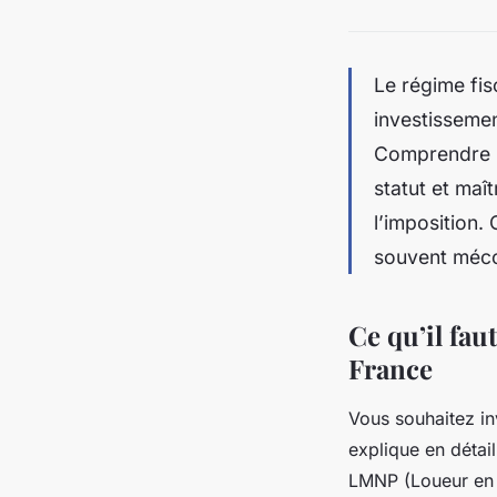
Le régime fis
investissemen
Comprendre le
statut et maî
l’imposition. 
souvent méc
Ce qu’il fau
France
Vous souhaitez in
explique en détail
LMNP (Loueur en M