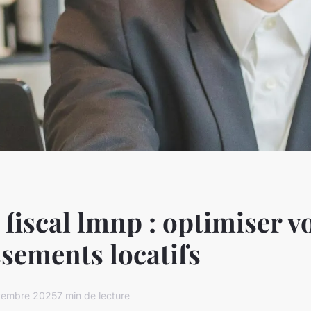
fiscal lmnp : optimiser v
ssements locatifs
ptembre 2025
7 min de lecture