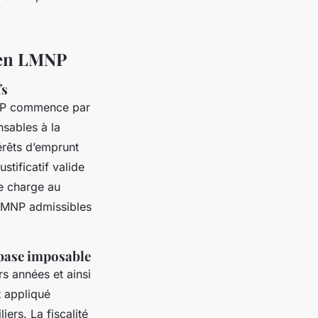
e en LMNP
fs
LMNP commence par
nsables à la
érêts d’emprunt
stificatif valide
ue charge au
 LMNP admissibles
 base imposable
rs années et ainsi
 appliqué
ers. La fiscalité