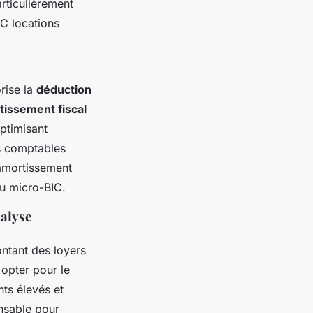
rticulièrement
IC locations
orise la
déduction
tissement fiscal
optimisant
s comptables
 amortissement
du micro-BIC.
nalyse
ntant des loyers
 opter pour le
nts élevés et
nsable pour