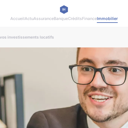
Accueil
Actu
Assurance
Banque
Crédits
Finance
Immobilier
 vos investissements locatifs