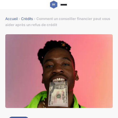
Accueil
›
Crédits
›
Comment un conseiller financier peut vous
aider après un refus de crédit